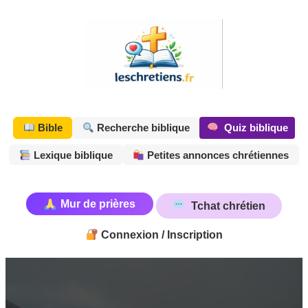
Aller
au
contenu
Quiz biblique
Bible
Recherche biblique
Lexique biblique
Petites annonces chrétiennes
Mur de prières
Tchat chrétien
Connexion / Inscription