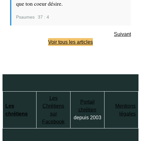
que ton coeur désire.
Psaumes
37 : 4
Suivant
Voir tous les articles
Les
Portail
Les
Chrétiens
Mentions
chrétien
chrétiens
sur
légales
depuis 2003
Facebook