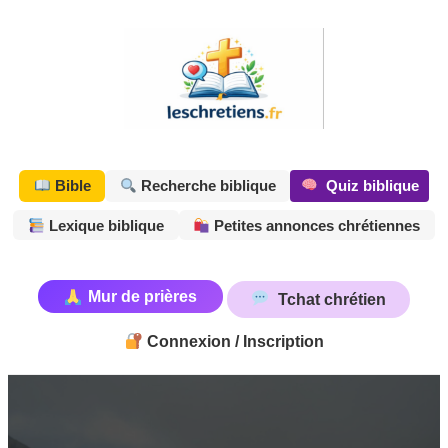
Aller
au
contenu
Quiz biblique
Bible
Recherche biblique
Lexique biblique
Petites annonces chrétiennes
Mur de prières
Tchat chrétien
Connexion / Inscription