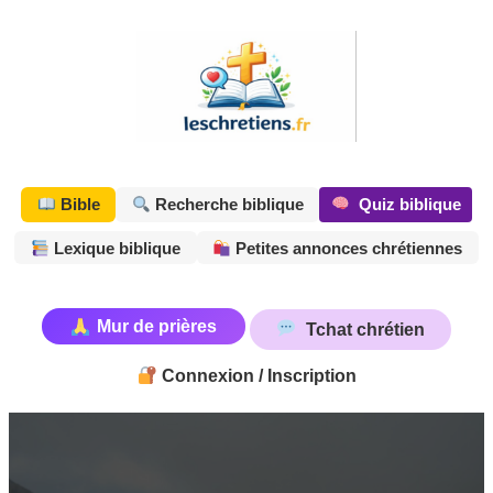
Aller
au
contenu
Quiz biblique
Bible
Recherche biblique
Lexique biblique
Petites annonces chrétiennes
Mur de prières
Tchat chrétien
Connexion / Inscription