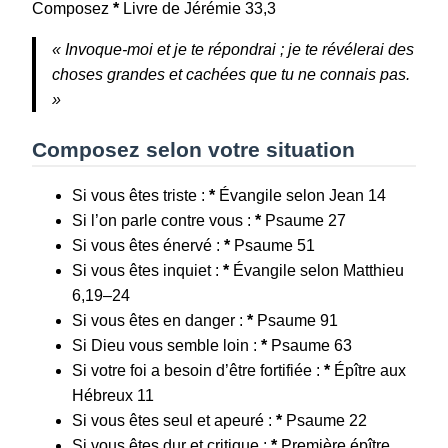
Composez
*
Livre de Jérémie 33,3
« Invoque-moi et je te répondrai ; je te révélerai des
choses grandes et cachées que tu ne connais pas.
»
Composez selon votre situation
Si vous êtes triste :
*
Évangile selon Jean 14
Si l’on parle contre vous :
*
Psaume 27
Si vous êtes énervé :
*
Psaume 51
Si vous êtes inquiet :
*
Évangile selon Matthieu
6,19–24
Si vous êtes en danger :
*
Psaume 91
Si Dieu vous semble loin :
*
Psaume 63
Si votre foi a besoin d’être fortifiée :
*
Épître aux
Hébreux 11
Si vous êtes seul et apeuré :
*
Psaume 22
Si vous êtes dur et critique :
*
Première épître