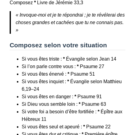
Composez
*
Livre de Jérémie 33,3
« Invoque-moi et je te répondrai ; je te révélerai des
choses grandes et cachées que tu ne connais pas.
»
Composez selon votre situation
Si vous êtes triste :
*
Évangile selon Jean 14
Si l’on parle contre vous :
*
Psaume 27
Si vous êtes énervé :
*
Psaume 51
Si vous êtes inquiet :
*
Évangile selon Matthieu
6,19–24
Si vous êtes en danger :
*
Psaume 91
Si Dieu vous semble loin :
*
Psaume 63
Si votre foi a besoin d’être fortifiée :
*
Épître aux
Hébreux 11
Si vous êtes seul et apeuré :
*
Psaume 22
Si vous êtes dur et critique :
*
Première épître