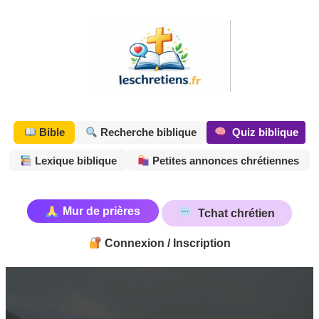
Aller
au
contenu
Quiz biblique
Bible
Recherche biblique
Lexique biblique
Petites annonces chrétiennes
Mur de prières
Tchat chrétien
Connexion / Inscription