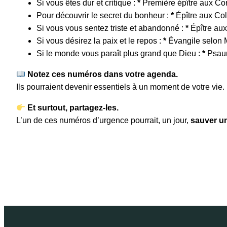
Si vous êtes dur et critique :
*
Première épître aux Cor
Pour découvrir le secret du bonheur :
*
Épître aux Co
Si vous vous sentez triste et abandonné :
*
Épître au
Si vous désirez la paix et le repos :
*
Évangile selon 
Si le monde vous paraît plus grand que Dieu :
*
Psau
Notez ces numéros dans votre agenda.
Ils pourraient devenir essentiels à un moment de votre vie.
Et surtout, partagez-les.
L’un de ces numéros d’urgence pourrait, un jour,
sauver un