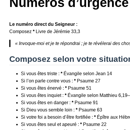
Numéros d’urgence 
Le numéro direct du Seigneur :
Composez
*
Livre de Jérémie 33,3
« Invoque-moi et je te répondrai ; je te révélerai des c
Composez selon votre situatio
Si vous êtes triste :
*
Évangile selon Jean 14
Si l’on parle contre vous :
*
Psaume 27
Si vous êtes énervé :
*
Psaume 51
Si vous êtes inquiet :
*
Évangile selon Matthieu 6,19
Si vous êtes en danger :
*
Psaume 91
Si Dieu vous semble loin :
*
Psaume 63
Si votre foi a besoin d’être fortifiée :
*
Épître aux Hébr
Si vous êtes seul et apeuré :
*
Psaume 22