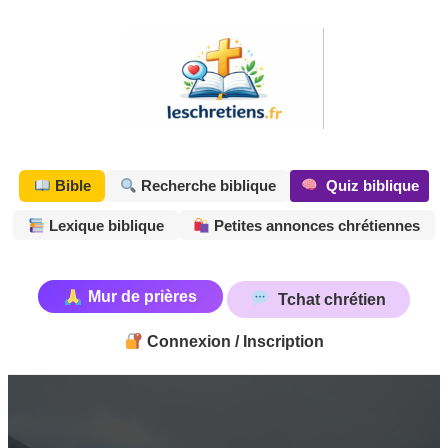
Aller
au
contenu
Quiz biblique
Bible
Recherche biblique
Lexique biblique
Petites annonces chrétiennes
Mur de prières
Tchat chrétien
Connexion / Inscription