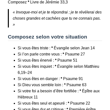
Composez
*
Livre de Jérémie 33,3
« Invoque-moi et je te répondrai ; je te révélerai des
choses grandes et cachées que tu ne connais pas.
»
Composez selon votre situation
Si vous êtes triste :
*
Évangile selon Jean 14
Si l’on parle contre vous :
*
Psaume 27
Si vous êtes énervé :
*
Psaume 51
Si vous êtes inquiet :
*
Évangile selon Matthieu
6,19–24
Si vous êtes en danger :
*
Psaume 91
Si Dieu vous semble loin :
*
Psaume 63
Si votre foi a besoin d’être fortifiée :
*
Épître aux
Hébreux 11
Si vous êtes seul et apeuré :
*
Psaume 22
Si vous êtes dur et critique :
*
Première épître