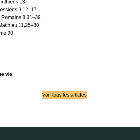
inthiens 13
lossiens 3,12–17
x Romains 8,31–39
Matthieu 11,25–30
me 90
e vie
.
Voir tous les articles