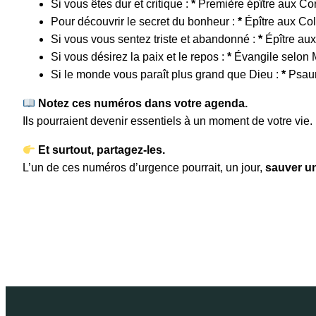
Si vous êtes dur et critique :
*
Première épître aux Cor
Pour découvrir le secret du bonheur :
*
Épître aux Co
Si vous vous sentez triste et abandonné :
*
Épître au
Si vous désirez la paix et le repos :
*
Évangile selon 
Si le monde vous paraît plus grand que Dieu :
*
Psau
Notez ces numéros dans votre agenda.
Ils pourraient devenir essentiels à un moment de votre vie.
Et surtout, partagez-les.
L’un de ces numéros d’urgence pourrait, un jour,
sauver un