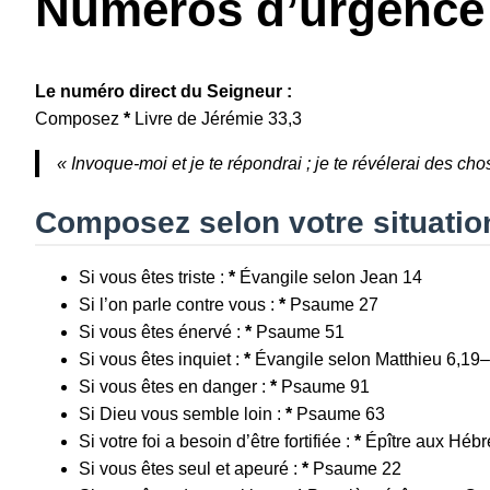
Numéros d’urgence 
Le numéro direct du Seigneur :
Composez
*
Livre de Jérémie 33,3
« Invoque-moi et je te répondrai ; je te révélerai des c
Composez selon votre situatio
Si vous êtes triste :
*
Évangile selon Jean 14
Si l’on parle contre vous :
*
Psaume 27
Si vous êtes énervé :
*
Psaume 51
Si vous êtes inquiet :
*
Évangile selon Matthieu 6,19
Si vous êtes en danger :
*
Psaume 91
Si Dieu vous semble loin :
*
Psaume 63
Si votre foi a besoin d’être fortifiée :
*
Épître aux Hébr
Si vous êtes seul et apeuré :
*
Psaume 22