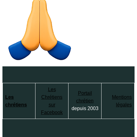
Les
Portail
Les
Chrétiens
Mentions
chrétien
chrétiens
sur
légales
depuis 2003
Facebook