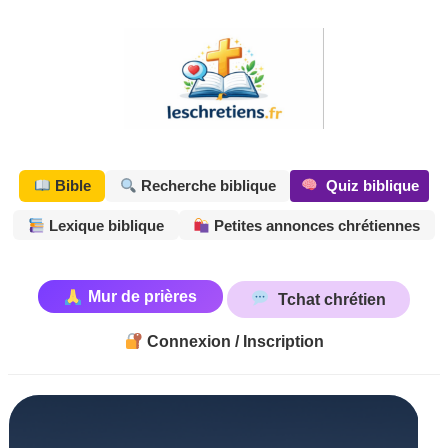
Aller
au
contenu
Quiz biblique
Bible
Recherche biblique
Lexique biblique
Petites annonces chrétiennes
Mur de prières
Tchat chrétien
Connexion / Inscription