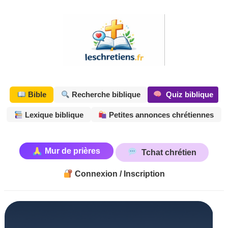
Aller
au
contenu
Quiz biblique
Bible
Recherche biblique
Lexique biblique
Petites annonces chrétiennes
Mur de prières
Tchat chrétien
Connexion / Inscription