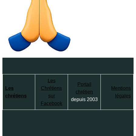
Les
Portail
Les
Chrétiens
Mentions
chrétien
chrétiens
sur
légales
depuis 2003
Facebook