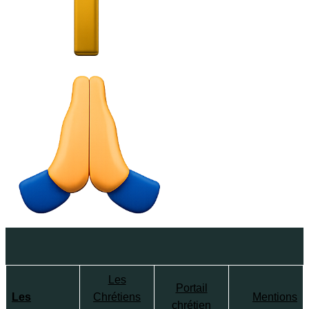
Les
Portail
Les
Chrétiens
Mentions
chrétien