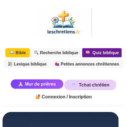
Aller
au
contenu
Quiz biblique
Bible
Recherche biblique
Lexique biblique
Petites annonces chrétiennes
Mur de prières
Tchat chrétien
Connexion / Inscription