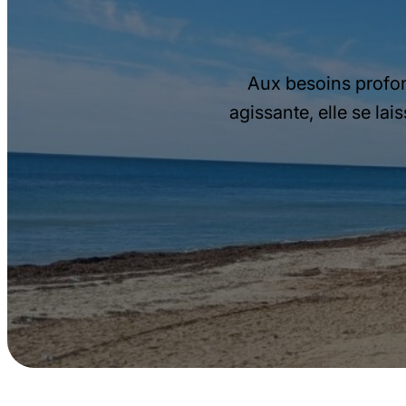
Vi
Un tchat ch