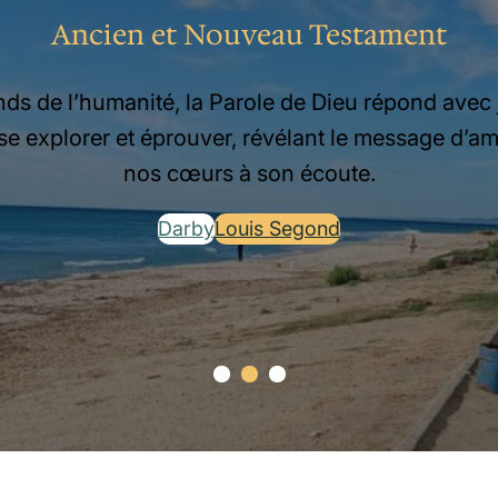
ens comme tu es, parlons de foi et de v
rétien en ligne pour partager, prier et s’encourag
Rejoins le tchat chrétien !