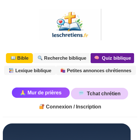
Aller
au
contenu
Quiz biblique
Bible
Recherche biblique
Lexique biblique
Petites annonces chrétiennes
Mur de prières
Tchat chrétien
Connexion / Inscription