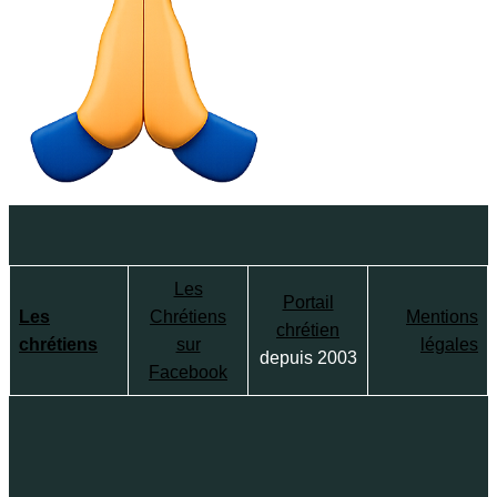
Les
Portail
Les
Chrétiens
Mentions
chrétien
chrétiens
sur
légales
depuis 2003
Facebook